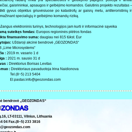
iečiai, gaisrininkai, apsaugos ir gelbėjimo komandos. Galutinis projekto rezultatas 
ikti gyvus objektus griuvėsiuose po katastrofų ar gaisrų metu, antiteroristinių ir
mažinant specialiųjų ir gelbėjimo komandų riziką.
žangus elektroninis turinys, technologijos jam kurti ir informacinė sąveika
amą suteikęs fondas:
Europos regioninės plėtros fondas
eikta finansavimo suma:
daugiau nei 815 tūkst. Eur
ytojas:
Uždaroji akcinė bendrovė „GEOZONDAS“
 „Lime Microsystems“
ia :
2019 m. vasario 1 d
iga :
2021 m. sausio 31 d
vas :
Direktorius Borisas Levitas
smuo :
Direktoriaus pavaduotoja Irina Naidionova
Tel.(8~5) 213 5404
El.pastas:info@geozondas.com
inė bendrovė „GEOZONDAS“
16, LT-03111, Vilnius, Lithuania
54 04 Fax.(8~5) 233 3816
nfo@geozondas.com