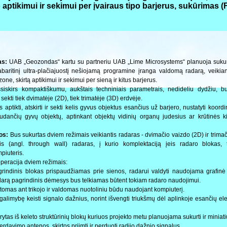
o aptikimui ir sekimui per įvairaus tipo barjerus, sukūrimas 
as:
UAB „Geozondas“ kartu su partneriu UAB „Lime Microsystems“ planuoja sukurt
aritinį ultra-plačiajuostį nešiojamą programine įranga valdomą radarą, veikiant
e, skirtą aptikimui ir sekimui per sieną ir kitus barjerus.
šsiskirs kompaktiškumu, aukštais techniniais parametrais, nedideliu dydžiu, bu
ekti tiek dvimatėje (2D), tiek trimatėje (3D) erdvėje.
aptikti, atskirti ir sekti kelis gyvus objektus esančius už barjero, nustatyti koordi
judančių gyvų objektų, aptinkant objektų vidinių organų judesius ar krūtinės ki
os:
Bus sukurtas dviem režimais veikiantis radaras - dvimačio vaizdo (2D) ir trima
is (angl. through wall) radaras, į kurio komplektaciją įeis radaro blokas, tr
piuteris.
peracija dviem režimais:
rindinis blokas prispaudžiamas prie sienos, radarui valdyti naudojama grafinė 
adarą pagrindinis dėmesys bus telkiamas būtent tokiam radaro naudojimui.
tomas ant trikojo ir valdomas nuotoliniu būdu naudojant kompiuterį.
galimybę keisti signalo dažnius, norint išvengti triukšmų dėl aplinkoje esančių el
tas iš keleto struktūrinių blokų kuriuos projekto metu planuojama sukurti ir miniatiū
erdavimo antenos, skirtos priimti ir perduoti radijo dažnio signalus