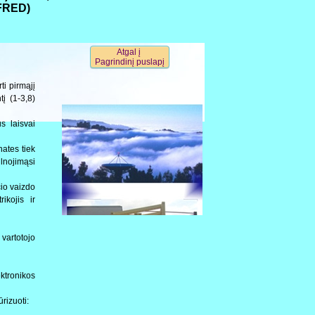
(FRED)
Atgal į
Pagrindinį puslapį
i pirmąjį
į (1-3,8)
s laisvai
nates tiek
lnojimąsi
čio vaizdo
ikojis ir
vartotojo
ektronikos
rizuoti: