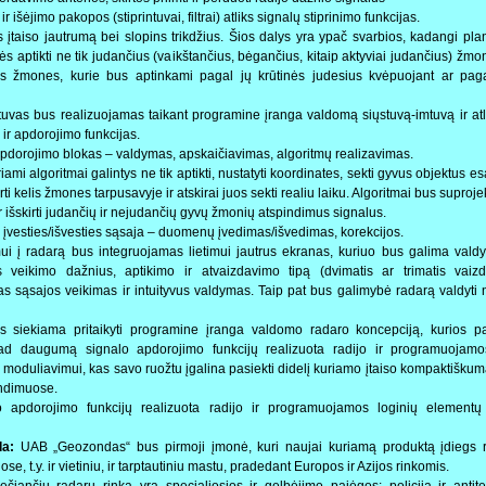
ir išėjimo pakopos (stiprintuvai, filtrai) atliks signalų stiprinimo funkcijas.
s įtaiso jautrumą bei slopins trikdžius. Šios dalys yra ypač svarbios, kadangi p
ės aptikti ne tik judančius (vaikštančius, bėgančius, kitaip aktyviai judančius) žmon
s žmones, kurie bus aptinkami pagal jų krūtinės judesius kvėpuojant ar paga
tuvas bus realizuojamas taikant programine įranga valdomą siųstuvą-imtuvą ir atli
ir apdorojimo funkcijas.
pdorojimo blokas – valdymas, apskaičiavimas, algoritmų realizavimas.
ami algoritmai galintys ne tik aptikti, nustatyti koordinates, sekti gyvus objektus e
irti kelis žmones tarpusavyje ir atskirai juos sekti realiu laiku. Algoritmai bus suproje
ir išskirti judančių ir nejudančių gyvų žmonių atspindimus signalus.
ri įvesties/išvesties sąsaja – duomenų įvedimas/išvedimas, korekcijos.
ui į radarą bus integruojamas lietimui jautrus ekranas, kuriuo bus galima valdyt
us veikimo dažnius, aptikimo ir atvaizdavimo tipą (dvimatis ar trimatis vaiz
as sąsajos veikimas ir intuityvus valdymas. Taip pat bus galimybė radarą valdyti 
s siekiama pritaikyti programine įranga valdomo radaro koncepciją, kurios pa
kad daugumą signalo apdorojimo funkcijų realizuota radijo ir programuojamo
moduliavimui, kas savo ruožtu įgalina pasiekti didelį kuriamo įtaiso kompaktiškumą 
endimuose.
apdorojimo funkcijų realizuota radijo ir programuojamos loginių elementų
da:
UAB „Geozondas“ bus pirmoji įmonė, kuri naujai kuriamą produktą įdiegs r
e, t.y. ir vietiniu, ir tarptautiniu mastu, pradedant Europos ir Azijos rinkomis.
čiančių radarų rinka yra specialiosios ir gelbėjimo pajėgos: policija ir antiter