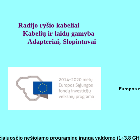
Radijo ryšio kabeliai
Kabelių ir laidų gamyba
Adapteriai, Slopintuvai
Europos r
ačiajuosčio nešiojamo programine įranga valdomo (1÷3,8 GHz