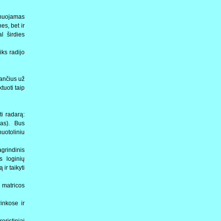
lanuojamas
es, bet ir
l širdies
ks radijo
sančius už
ktuoti taip
i radarą:
das). Bus
nuotoliniu
grindinis
s loginių
ir taikyti
 matricos
inkose ir
oristiniai