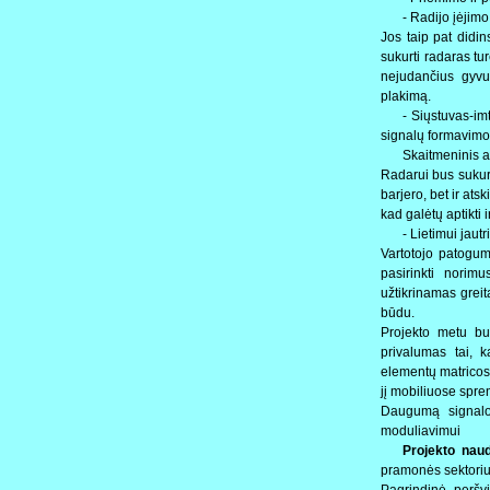
- Radijo įėjimo 
Jos taip pat didin
sukurti radaras tur
nejudančius gyvu
plakimą.
- Siųstuvas-im
signalų formavimo 
Skaitmeninis a
Radarui bus sukuri
barjero, bet ir atsk
kad galėtų aptikti 
- Lietimui jaut
Vartotojo patogum
pasirinkti norim
užtikrinamas greit
būdu.
Projekto metu bu
privalumas tai, 
elementų matricos 
jį mobiliuose spr
Daugumą signalo 
moduliavimui
Projekto nau
pramonės sektoriuos
Pagrindinė peršvie