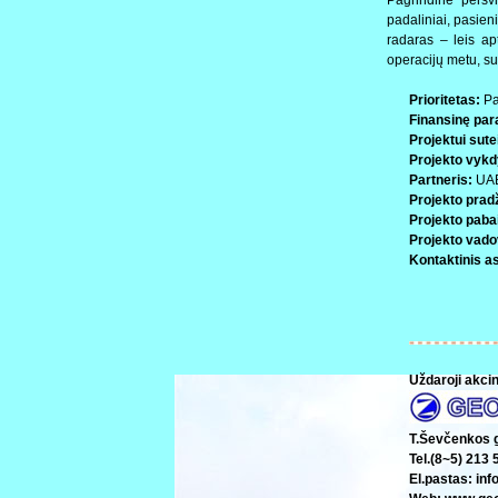
padaliniai, pasien
radaras – leis apt
operacijų metu, su
Prioritetas:
Pa
Finansinę par
Projektui sut
Projekto vykd
Partneris:
UAB
Projekto pradž
Projekto paba
Projekto vado
Kontaktinis a
Uždaroji akc
T.Ševčenkos g.
Tel.(8~5) 213 
El.pastas: i