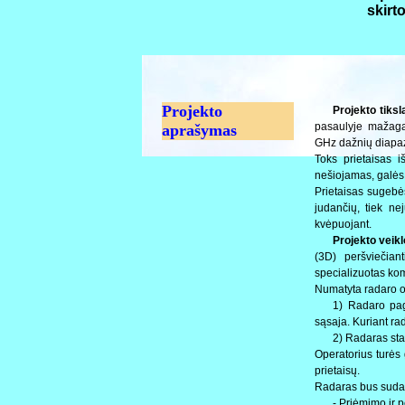
skirt
Projekto
Projekto tiksl
pasaulyje mažagab
aprašymas
GHz dažnių diapazon
Toks prietaisas i
nešiojamas, galės s
Prietaisas sugebės 
judančių, tiek ne
kvėpuojant.
Projekto veikl
(3D) peršviečiant
specializuotas kom
Numatyta radaro o
1) Radaro pag
sąsaja. Kuriant r
2) Radaras sta
Operatorius turės 
prietaisų.
Radaras bus sudary
- Priėmimo ir p