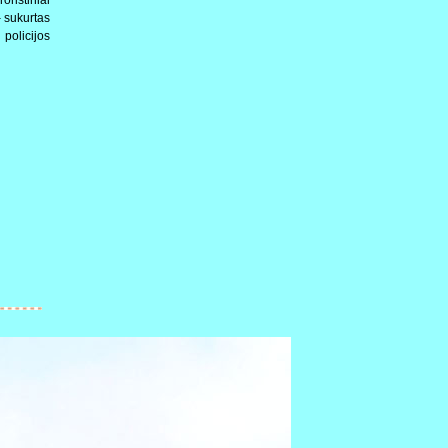
– sukurtas
 policijos